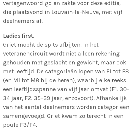
vertegenwoordigd en zakte voor deze editie,
die plaatsvond in Louvain-la-Neuve, met vijf
MOST UPVOTED
deelnemers af.
today
22/01/2023
Ladies first.
231
1
Griet mocht de spits afbijten. In het
veteranencircuit wordt niet alleen rekening
gehouden met geslacht en gewicht, maar ook
met leeftijd. De categorieën lopen van F1 tot F8
(en M1 tot M8 bij de heren), waarbij elke reeks
een leeftijdsspanne van vijf jaar omvat (F1: 30–
34 jaar, F2: 35–39 jaar, enzovoort). Afhankelijk
van het aantal deelnemers worden categorieën
samengevoegd. Griet kwam zo terecht in een
KJELL LAPERRE
COMPETITIE
poule F3/F4.
Aalst