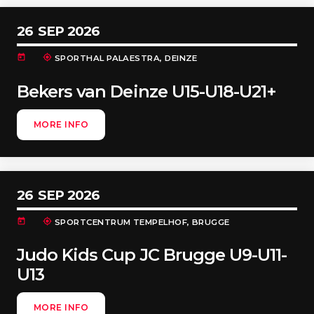
26
SEP 2026
today
my_location
SPORTHAL PALAESTRA, DEINZE
Bekers van Deinze U15-U18-U21+
MORE INFO
26
SEP 2026
today
my_location
SPORTCENTRUM TEMPELHOF, BRUGGE
Judo Kids Cup JC Brugge U9-U11-
U13
MORE INFO