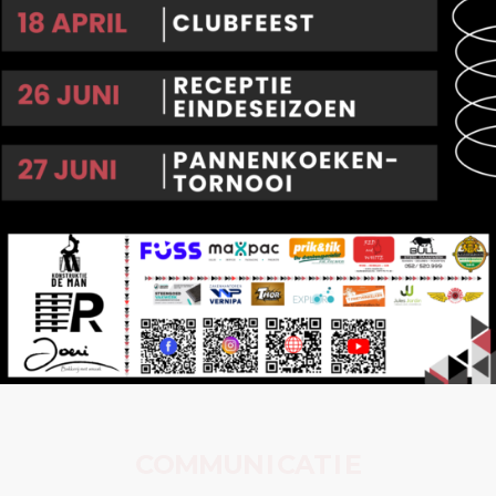
C
O
M
M
U
N
I
C
A
T
I
E