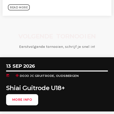
READ MORE
V
O
L
G
E
N
D
E
T
O
R
N
O
O
I
E
N
Eerstvolgende tornooien, schrijf je snel in!
13
SEP 2026
today
my_location
DOJO JC GRUITRODE, OUDSBERGEN
Shiai Guitrode U18+
MORE INFO