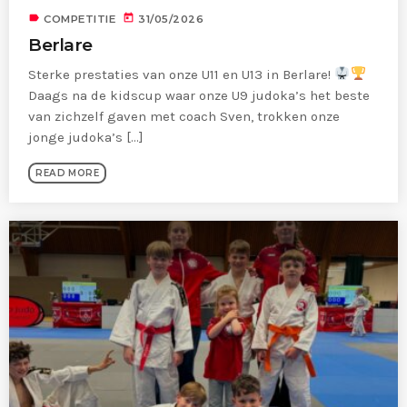
label
today
COMPETITIE
31/05/2026
Berlare
Sterke prestaties van onze U11 en U13 in Berlare!
Daags na de kidscup waar onze U9 judoka’s het beste
van zichzelf gaven met coach Sven, trokken onze
jonge judoka’s [...]
READ MORE