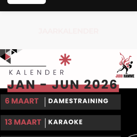
J
A
A
R
K
A
L
E
N
D
E
R