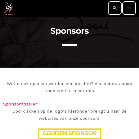
search
menu
Sponsors
TOP READING
International Ethias Belgian Judo Open 2022
today
31/01/2022
Kruisem U18/ Shiai
today
04/10/2021
Wilt u ook sponsor worden van de club? Via onderstaande
knop vindt u meer info.
Internationale Open Rotterdamse
Sponsordossier
Jeugdkampioenschappen
Doorklikken op de logo’s hieronder brengt u naar de
today
08/01/2023
websites van onze sponsors.
Jeugdtrofee Antwerpen
GOUDEN SPONSOR
today
21/01/2023