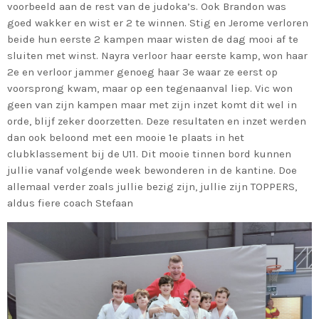
voorbeeld aan de rest van de judoka’s. Ook Brandon was
goed wakker en wist er 2 te winnen. Stig en Jerome verloren
MOST UPVOTED
beide hun eerste 2 kampen maar wisten de dag mooi af te
sluiten met winst. Nayra verloor haar eerste kamp, won haar
2e en verloor jammer genoeg haar 3e waar ze eerst op
today
22/01/2023
231
1
voorsprong kwam, maar op een tegenaanval liep. Vic won
geen van zijn kampen maar met zijn inzet komt dit wel in
orde, blijf zeker doorzetten. Deze resultaten en inzet werden
dan ook beloond met een mooie 1e plaats in het
clubklassement bij de U11. Dit mooie tinnen bord kunnen
jullie vanaf volgende week bewonderen in de kantine. Doe
allemaal verder zoals jullie bezig zijn, jullie zijn TOPPERS,
aldus fiere coach Stefaan
KJELL LAPERRE
COMPETITIE
Aalst