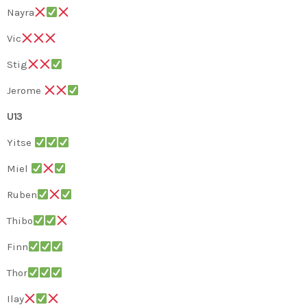
Nayra
Vic
Stig
Jerome
U13
Yitse
Miel
Ruben
Thibo
Finn
Thor
Ilay