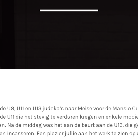
 de U9, U11 en U13 judoka’s naar Meise voor de Mansio C
de U11 die het stevig te verduren kregen en enkele moo
n. Na de middag was het aan de beurt aan de U13, die g
 incasseren. Een plezier jullie aan het werk te zien op