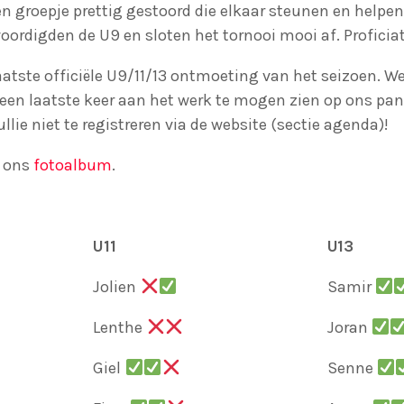
n groepje prettig gestoord die elkaar steunen en helpen.
ordigden de U9 en sloten het tornooi mooi af. Proficiat
aatste officiële U9/11/13 ontmoeting van het seizoen. W
g een laatste keer aan het werk te mogen zien op ons p
ullie niet te registreren via de website (sectie agenda)!
n ons
fotoalbum
.
U11
U13
Jolien
Samir
Lenthe
Joran
Giel
Senne