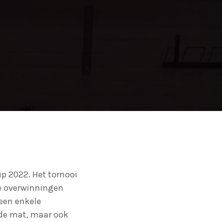
231
1
up 2022. Het tornooi
ie overwinningen
een enkele
 de mat, maar ook