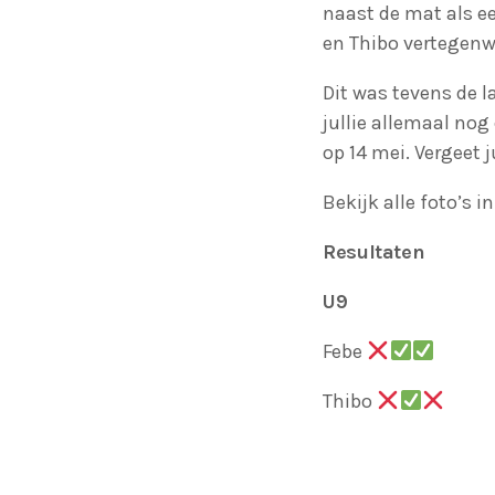
naast de mat als ee
en Thibo vertegenwo
Dit was tevens de l
jullie allemaal no
op 14 mei. Vergeet j
Bekijk alle foto’s i
KJELL LAPERRE
COMPETITIE
Resultaten
Aalst
U9
Febe
Thibo