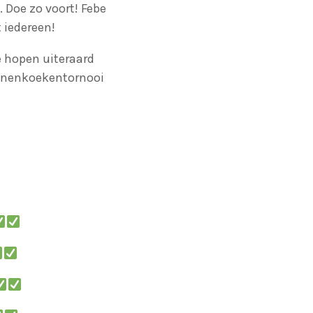
 Doe zo voort! Febe
 iedereen!
e hopen uiteraard
annenkoekentornooi