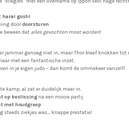
 “vliegles” met een overname op ippon seoi nage rechtt
t
harai goshi
ning door
doorsturen
tse bewees dat
alles gevochten moet worden
!
er jammer genoeg niet in, maar Thor bleef knokken tot 
 maar met een fantastische inzet.
oven in je eigen judo – dan komt de ommekeer vanzelf!
ste kamp, al zat er duidelijk meer in.
t op beslissing
na een mooie partij
st met houdgreep
nog steeds ziekjes was… knappe prestatie!