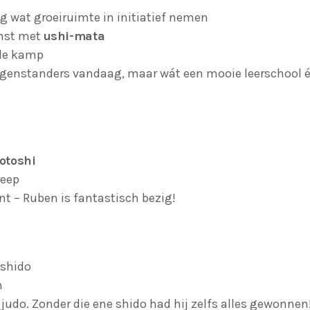
g wat groeiruimte in initiatief nemen
nst met
ushi-mata
rde kamp
genstanders vandaag, maar wát een mooie leerschool é
-otoshi
reep
nt – Ruben is fantastisch bezig!
 shido
n
 judo. Zonder die ene shido had hij zelfs alles gewonnen