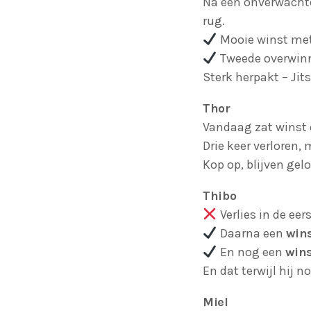
Na een onverwachte
rug.
Mooie winst me
Tweede overwin
Sterk herpakt – Ji
Thor
Vandaag zat winst 
KJELL LAPERRE
COMPETITIE
Drie keer verloren,
Kop op, blijven gel
Aalst
Thibo
Verlies in de eer
Daarna een
wins
En nog een
win
En dat terwijl hij 
Miel