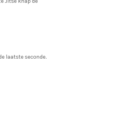
e Jitse knap de
de laatste seconde.