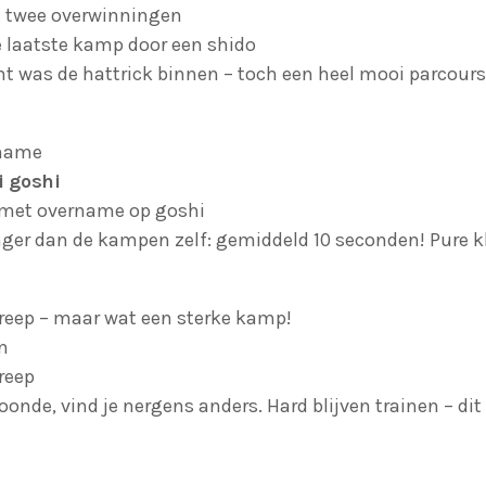
t twee overwinningen
de laatste kamp door een shido
nt was de hattrick binnen – toch een heel mooi parcours
name
i goshi
met overname op goshi
nger dan de kampen zelf: gemiddeld 10 seconden! Pure k
reep – maar wat een sterke kamp!
n
reep
toonde, vind je nergens anders. Hard blijven trainen – d