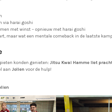
n
n via harai goshi
men met winst – opnieuw met harai goshi
art, maar wat een mentale comeback in de laatste kamp
e
n pieten konden genieten:
Jitsu Kwai Hamme liet pracht
el aan
Jolien
voor de hulp!
lien