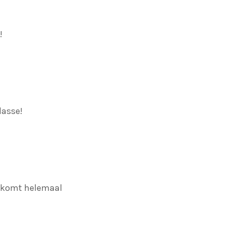
!
lasse!
it komt helemaal