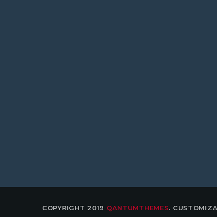
JITSU-KWAI HAMME
COPYRIGHT 2019
QANTUMTHEMES
. CUSTOMIZA