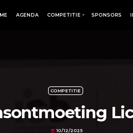
MME
AGENDA
COMPETITIE
SPONSORS
en 2022
COMPETITIE
asontmoeting Li
10/12/2025
Jeugdkampioenschappen
today