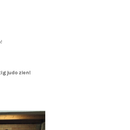
!
ig judo zien!