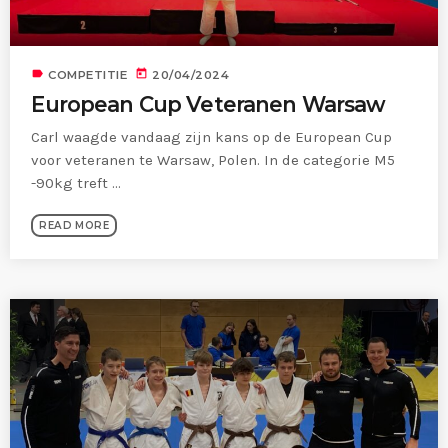
MOST UPVOTED
label
today
COMPETITIE
20/04/2024
European Cup Veteranen Warsaw
today
22/01/2023
231
1
Carl waagde vandaag zijn kans op de European Cup
voor veteranen te Warsaw, Polen. In de categorie M5
-90kg treft ...
READ MORE
KJELL LAPERRE
COMPETITIE
Aalst