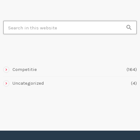
SEARCH IN SITE
search
CATEGORIES
Competitie
(164)
Uncategorized
(4)
JITSU-KWAI HAMME