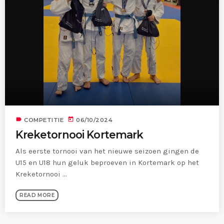
label
today
COMPETITIE
06/10/2024
Kreketornooi Kortemark
Als eerste tornooi van het nieuwe seizoen gingen de
U15 en U18 hun geluk beproeven in Kortemark op het
Kreketornooi ...
READ MORE