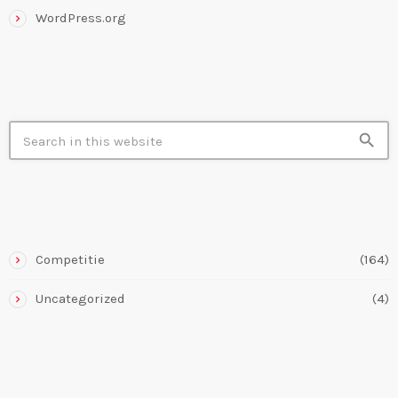
WordPress.org
SEARCH IN SITE
search
CATEGORIES
Competitie
(164)
Uncategorized
(4)