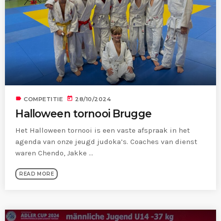
MOST UPVOTED
today
22/01/2023
231
1
label
today
COMPETITIE
28/10/2024
Halloween tornooi Brugge
Het Halloween tornooi is een vaste afspraak in het
agenda van onze jeugd judoka’s. Coaches van dienst
waren Chendo, Jakke ...
READ MORE
KJELL LAPERRE
COMPETITIE
Aalst