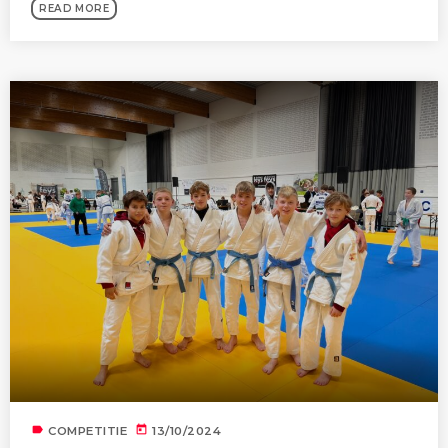
READ MORE
label
today
COMPETITIE
13/10/2024